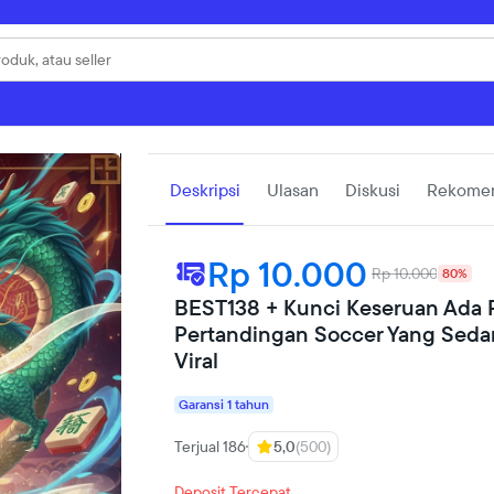
Deskripsi
Ulasan
Diskusi
Rekomen
Rp 10.000
Rp 10.000
80%
BEST138 + Kunci Keseruan Ada 
Pertandingan Soccer Yang Sed
Viral
Garansi 1 tahun
Terjual 186
5,0
(500)
Deposit Tercepat