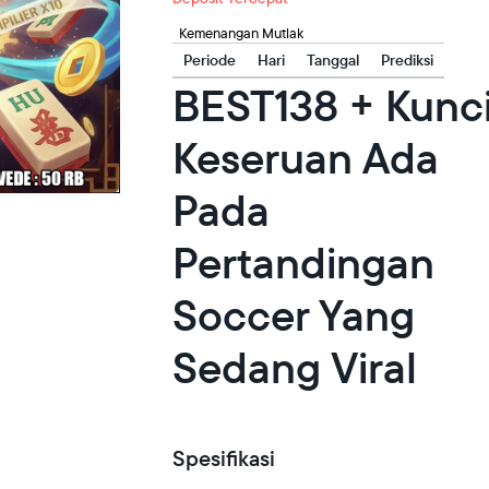
Kemenangan Mutlak
Periode
Hari
Tanggal
Prediksi
BEST138 + Kunc
Keseruan Ada
Pada
Pertandingan
Soccer Yang
Sedang Viral
Spesifikasi