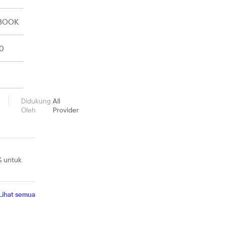
BOOK
0
Didukung
All
Oleh
Provider
% untuk
Lihat semua